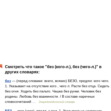
Смотреть что такое "без (кого-л.), без (чего-л.)" в
других словарях:
без
— (перед словами: всего, всяких) БЕЗО, предлог. кого чего.
1. Указывает на отсутствие кого , чего л. Расти без отца. Сидеть
без огня. Ходить без пальто. Чашка без ручки. Человек без
родины. Любовь без взаимности. / В составе наречных
словосочетаний …
Энциклопедический словарь
БЕЗ
— кого (чего), предл. с род. 1. Указывает на неимение,